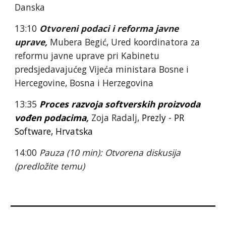
Danska
13:10 
Otvoreni podaci i reforma javne 
uprave
, 
Mubera Begić, 
Ured koordinatora za 
reformu javne uprave pri Kabinetu 
p
redsjedavajućeg Vijeća ministara Bosne i 
Hercegovine, Bosna i Herzegovina
13:35 
Proces razvoja softverskih proizvoda 
vođen podacima
, 
Zoja Radalj, 
Prezly - PR 
Software
, Hrvatska
14:00 
Pauza (10 min): Otvorena diskusija 
(predložite temu)