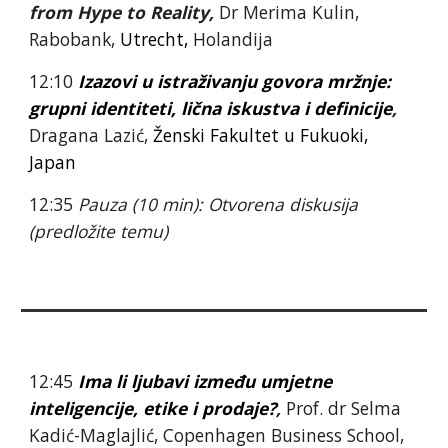
from Hype to Reality, 
Dr Merima Kulin, 
Rabobank, 
Utrecht, 
Holandija
12:10 
Izazovi u istraživanju govora mržnje: 
grupni identiteti, li
č
na iskustva i definicije
, 
Dragana Lazić, 
Žensk
i
 Fakultet u Fukuoki
, 
Japan
12:35 
Pauza (10 min): Otvorena diskusija 
(predložite temu)
12:45 
Ima li ljubavi između umjetne 
inteligencije, etike i prodaje?
, 
Prof. dr Selma 
Kadić-Maglajlić, Copenhagen Business School, 