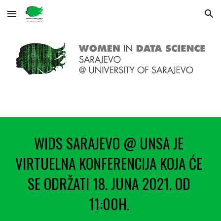
Skip to main content
Skip to navigation
WIDS SARAJEVO @ UNSA JE 
VIRTUELNA KONFERENCIJA KOJA ĆE 
SE ODRŽATI 18. JUNA 2021. OD 
11:00H. 