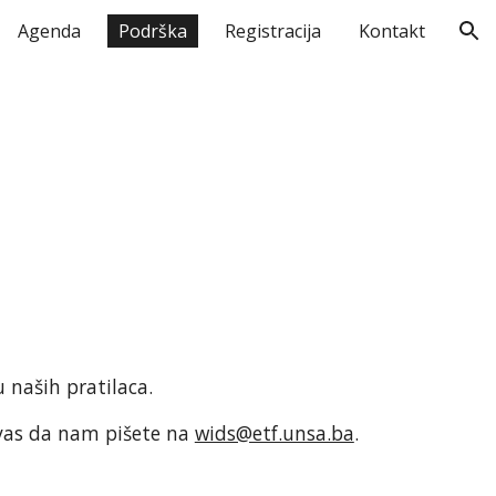
Agenda
Podrška
Registracija
Kontakt
ion
naših pratilaca.
vas da nam pišete na 
wids@etf.unsa.ba
.