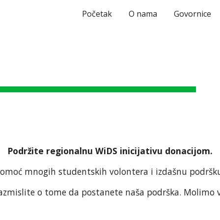
Početak
O nama
Govornice
ip to main content
Skip to navigat
Podržite regionalnu WiDS inicijativu donacijom.
omoć mnogih studentskih volontera i izdašnu podršku 
razmislite o tome da postanete naša podrška. Molimo 